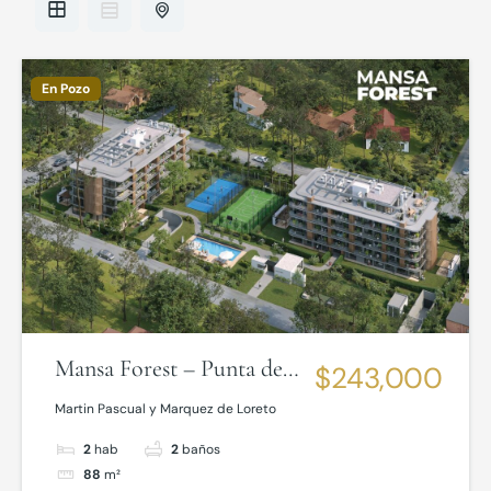
En Pozo
Mansa Forest – Punta del
$243,000
Este
Martin Pascual y Marquez de Loreto
2
hab
2
baños
88
m²