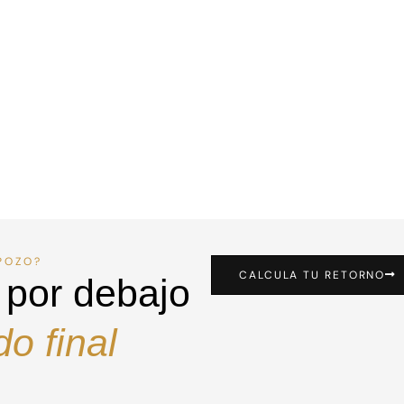
POZO?
CALCULA TU RETORNO
 por debajo
o final