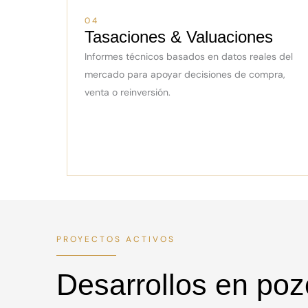
04
Tasaciones & Valuaciones
Informes técnicos basados en datos reales del
mercado para apoyar decisiones de compra,
venta o reinversión.
PROYECTOS ACTIVOS
Desarrollos en poz