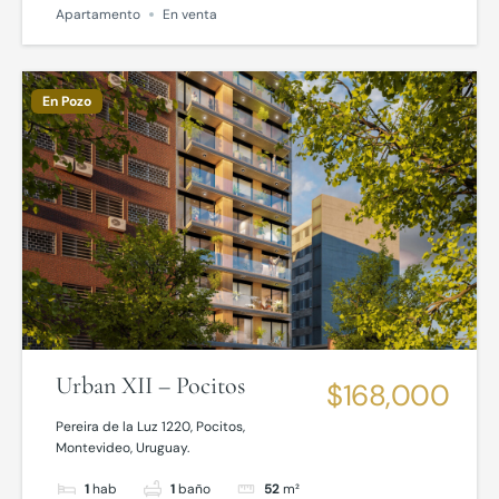
Apartamento
En venta
En Pozo
Urban XII – Pocitos
$168,000
Pereira de la Luz 1220, Pocitos,
Montevideo, Uruguay.
1
hab
1
baño
52
m²