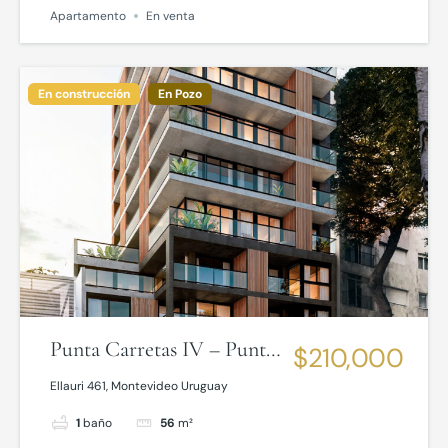
Apartamento
En venta
En construcción
En Pozo
Punta Carretas IV – Punta
$210,000
Carretas
Ellauri 461, Montevideo Uruguay
1
baño
56
m²