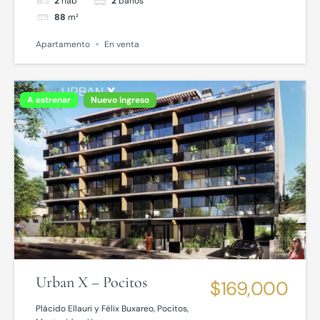
2
hab
2
baños
88
m²
Apartamento
En venta
A estrenar
Nuevo ingreso
Urban X – Pocitos
$169,000
Plácido Ellauri y Félix Buxareo, Pocitos,