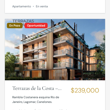
Apartamento
En venta
En Pozo
Oportunidad
Terrazas de la Costa –
$239,000
Lagomar
Rambla Costanera esquina Río de
Janeiro, Lagomar, Canelones.