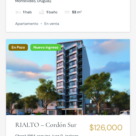
Montevideo, Uruguay.
1
hab
1
baño
53
m²
Apartamento
En venta
En Pozo
Nuevo ingreso
RIALTO – Cordón Sur
$126,000