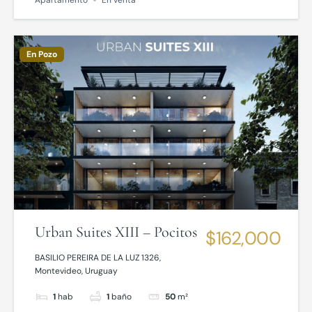
Apartamento
En venta
En Pozo
Urban Suites XIII – Pocitos
$162,000
BASILIO PEREIRA DE LA LUZ 1326,
Montevideo, Uruguay
1
hab
1
baño
50
m²