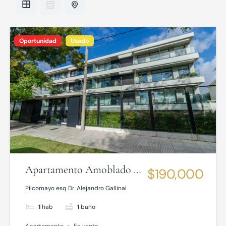
Oportunidad
Usado
Apartamento Amoblado a
$190,000
Pasos de la Rambla de
Pilcomayo esq Dr. Alejandro Gallinal
Malvín
1
hab
1
baño