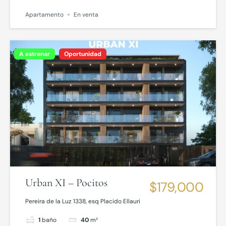
Apartamento
En venta
A estrenar
Oportunidad
Urban XI – Pocitos
$179,000
Pereira de la Luz 1338, esq Placido Ellauri
1
baño
40
m²