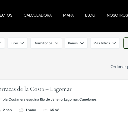
YECTOS
CALCULADORA
MAPA
BLOG
NOSOTRO
Tipo
Dormitorios
Baños
Más filtros
Ordenar 
errazas de la Costa – Lagomar
mbla Costanera esquina Río de Janeiro, Lagomar, Canelones.
2
hab
1
baño
65
m²