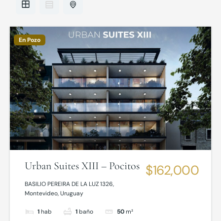
En Pozo
Urban Suites XIII – Pocitos
$162,000
BASILIO PEREIRA DE LA LUZ 1326,
Montevideo, Uruguay
1
hab
1
baño
50
m²