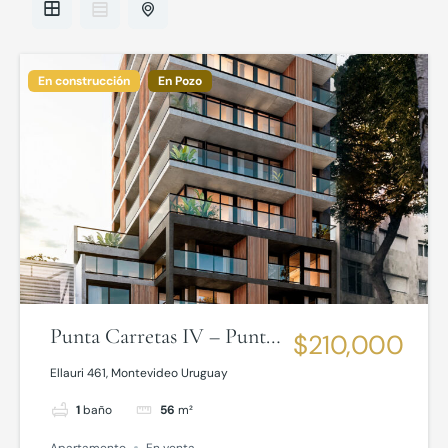
En construcción
En Pozo
Punta Carretas IV – Punta
$210,000
Carretas
Ellauri 461, Montevideo Uruguay
1
baño
56
m²