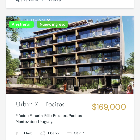
Apartamento
En venta
A estrenar
Nuevo ingreso
Urban X – Pocitos
$169,000
Plácido Ellauri y Félix Buxareo, Pocitos,
Montevideo, Uruguay.
1
hab
1
baño
53
m²