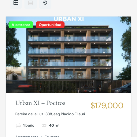
A estrenar
Oportunidad
Urban XI – Pocitos
$179,000
Pereira de la Luz 1338, esq Placido Ellauri
1
baño
40
m²