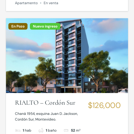
Apartamento
En venta
En Pozo
Nuevo ingreso
RIALTO – Cordón Sur
$126,000
Chaná 1954, esquina Juan D. Jackson,
Cordón Sur, Montevideo.
1
hab
1
baño
52
m²