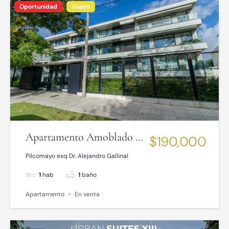
Oportunidad
Usado
Apartamento Amoblado a
$190,000
Pasos de la Rambla de
Pilcomayo esq Dr. Alejandro Gallinal
Malvín
1
hab
1
baño
Apartamento
En venta