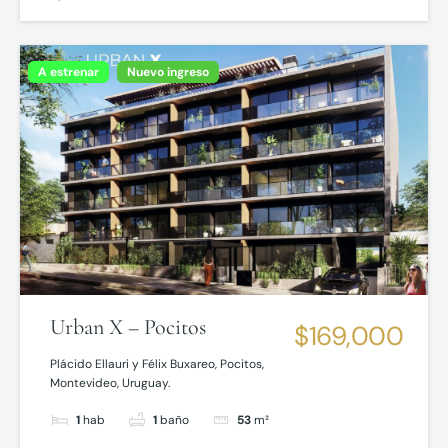
A estrenar
Nuevo ingreso
Urban X – Pocitos
$169,000
Plácido Ellauri y Félix Buxareo, Pocitos,
Montevideo, Uruguay.
1
hab
1
baño
53
m²