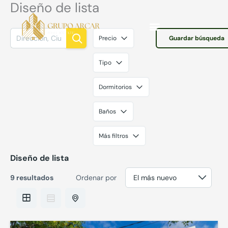
Diseño de lista
Ir
al
contenido
Precio
Guardar búsqueda
Tipo
Dormitorios
Baños
Más filtros
Diseño de lista
9 resultados
Ordenar por