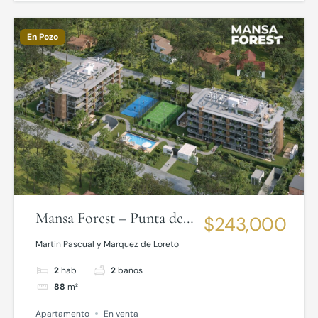
En Pozo
Mansa Forest – Punta del
$243,000
Este
Martin Pascual y Marquez de Loreto
2
hab
2
baños
88
m²
Apartamento
En venta