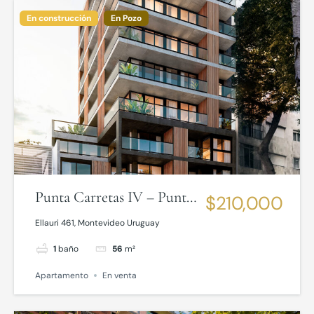
En construcción
En Pozo
Punta Carretas IV – Punta
$210,000
Carretas
Ellauri 461, Montevideo Uruguay
1
baño
56
m²
Apartamento
En venta