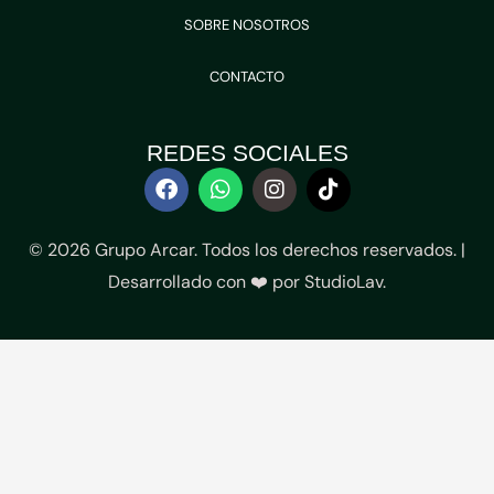
SOBRE NOSOTROS
CONTACTO
REDES SOCIALES
F
W
I
T
a
h
n
i
c
a
s
k
e
t
t
t
© 2026 Grupo Arcar. Todos los derechos reservados. |
b
s
a
o
Desarrollado con ❤️ por
StudioLav
.
o
a
g
k
o
p
r
k
p
a
m