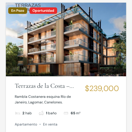
En Pozo
Oportunidad
Terrazas de la Costa –
$239,000
Lagomar
Rambla Costanera esquina Río de
Janeiro, Lagomar, Canelones.
2
hab
1
baño
65
m²
Apartamento
En venta