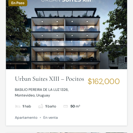
En Pozo
Urban Suites XIII – Pocitos
$162,000
BASILIO PEREIRA DE LA LUZ 1326,
Montevideo, Uruguay
1
hab
1
baño
50
m²
Apartamento
En venta