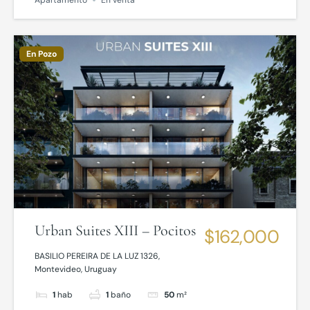
Apartamento
En venta
En Pozo
Urban Suites XIII – Pocitos
$162,000
BASILIO PEREIRA DE LA LUZ 1326,
Montevideo, Uruguay
1
hab
1
baño
50
m²