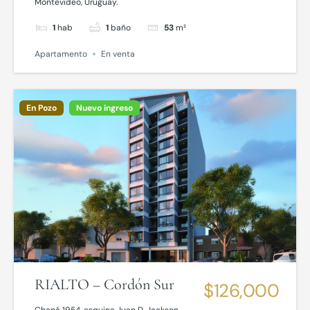
Montevideo, Uruguay.
1
hab
1
baño
53
m²
Apartamento
En venta
En Pozo
Nuevo ingreso
RIALTO – Cordón Sur
$126,000