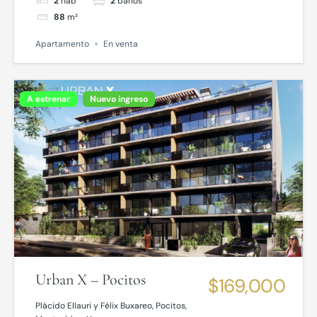
2
hab
2
baños
88
m²
Apartamento
En venta
A estrenar
Nuevo ingreso
Urban X – Pocitos
$169,000
Plácido Ellauri y Félix Buxareo, Pocitos,