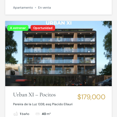
Apartamento
En venta
A estrenar
Oportunidad
Urban XI – Pocitos
$179,000
Pereira de la Luz 1338, esq Placido Ellauri
1
baño
40
m²