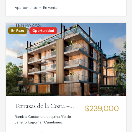
Apartamento
En venta
En Pozo
Oportunidad
Terrazas de la Costa –
$239,000
Lagomar
Rambla Costanera esquina Río de
Janeiro, Lagomar, Canelones.