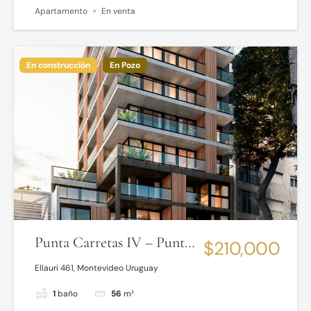
Apartamento
En venta
En construcción
En Pozo
Punta Carretas IV – Punta
$210,000
Carretas
Ellauri 461, Montevideo Uruguay
1
baño
56
m²