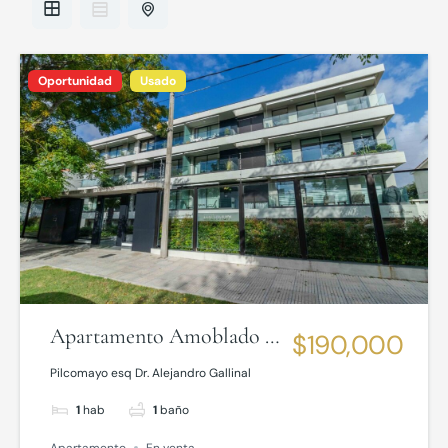
Oportunidad
Usado
Apartamento Amoblado a
$190,000
Pasos de la Rambla de
Pilcomayo esq Dr. Alejandro Gallinal
Malvín
1
hab
1
baño