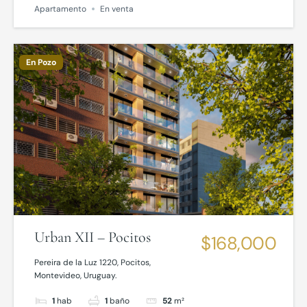
Apartamento
En venta
En Pozo
Urban XII – Pocitos
$168,000
Pereira de la Luz 1220, Pocitos,
Montevideo, Uruguay.
1
hab
1
baño
52
m²