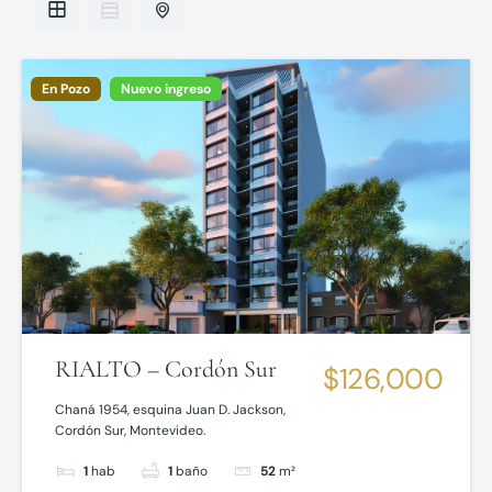
En Pozo
Nuevo ingreso
RIALTO – Cordón Sur
$126,000
Chaná 1954, esquina Juan D. Jackson,
Cordón Sur, Montevideo.
1
hab
1
baño
52
m²