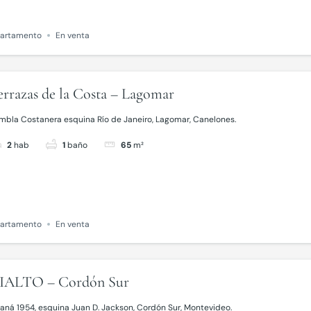
artamento
En venta
errazas de la Costa – Lagomar
mbla Costanera esquina Río de Janeiro, Lagomar, Canelones.
2
hab
1
baño
65
m²
artamento
En venta
IALTO – Cordón Sur
aná 1954, esquina Juan D. Jackson, Cordón Sur, Montevideo.