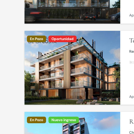
Ap
En Pozo
Oportunidad
T
Ra
Ap
En Pozo
Nuevo ingreso
R
Ch