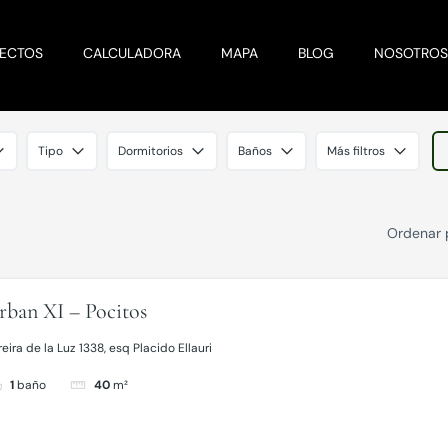
YECTOS
CALCULADORA
MAPA
BLOG
NOSOTRO
Tipo
Dormitorios
Baños
Más filtros
Ordenar 
rban XI – Pocitos
eira de la Luz 1338, esq Placido Ellauri
1
baño
40
m²