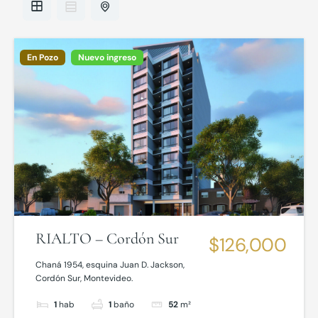
En Pozo
Nuevo ingreso
RIALTO – Cordón Sur
$126,000
Chaná 1954, esquina Juan D. Jackson,
Cordón Sur, Montevideo.
1
hab
1
baño
52
m²