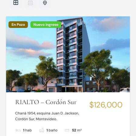
En Pozo
Nuevo ingreso
RIALTO – Cordón Sur
$126,000
Chaná 1954, esquina Juan D. Jackson,
Cordón Sur, Montevideo.
1
hab
1
baño
52
m²