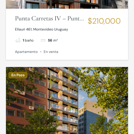
Punta Carretas IV – Punta
$210,000
Carretas
Ellauri 461, Montevideo Uruguay
1
baño
56
m²
Apartamento
En venta
En Pozo