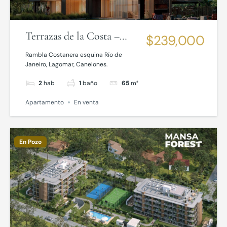
Terrazas de la Costa –
$239,000
Lagomar
Rambla Costanera esquina Río de
Janeiro, Lagomar, Canelones.
2
hab
1
baño
65
m²
Apartamento
En venta
En Pozo