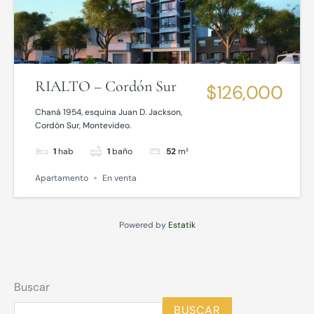
RIALTO – Cordón Sur
$126,000
Chaná 1954, esquina Juan D. Jackson,
Cordón Sur, Montevideo.
1
hab
1
baño
52
m²
Apartamento
En venta
Powered by
Estatik
Buscar
BUSCAR