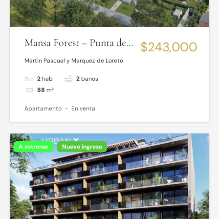
Mansa Forest – Punta del
$243,000
Este
Martin Pascual y Marquez de Loreto
2
hab
2
baños
88
m²
Apartamento
En venta
A estrenar
Nuevo ingreso