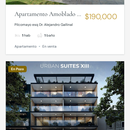
Apartamento Amoblado a
$190,000
Pasos de la Rambla de
Pilcomayo esq Dr. Alejandro Gallinal
Malvín
1
hab
1
baño
Apartamento
En venta
En Pozo