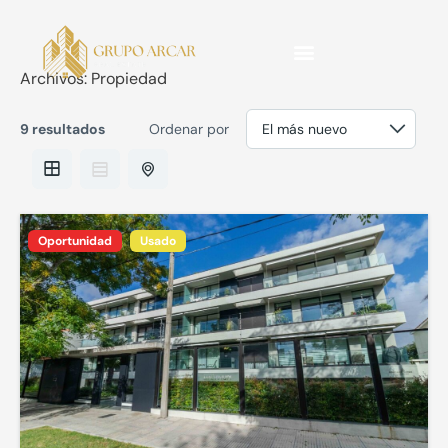
Ir
al
contenido
Archivos:
Propiedad
9 resultados
Ordenar por
Oportunidad
Usado