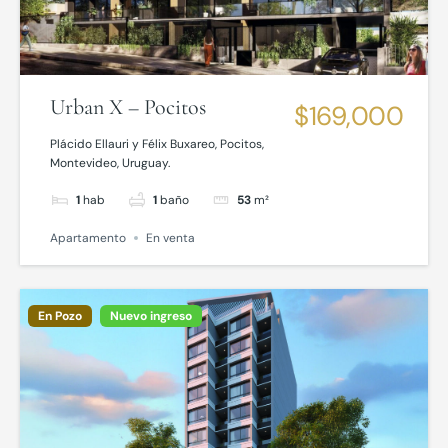
Urban X – Pocitos
$169,000
Plácido Ellauri y Félix Buxareo, Pocitos,
Montevideo, Uruguay.
1
hab
1
baño
53
m²
Apartamento
En venta
En Pozo
Nuevo ingreso