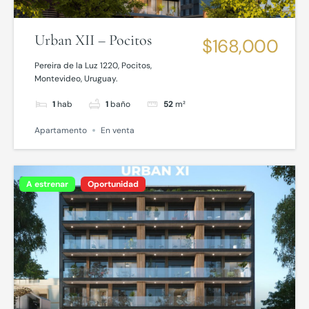
Urban XII – Pocitos
$168,000
Pereira de la Luz 1220, Pocitos,
Montevideo, Uruguay.
1
hab
1
baño
52
m²
Apartamento
En venta
A estrenar
Oportunidad