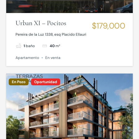
Urban XI – Pocitos
$179,000
Pereira de la Luz 1338, esq Placido Ellauri
1
baño
40
m²
Apartamento
En venta
En Pozo
Oportunidad