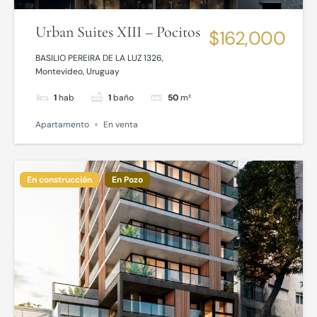
Urban Suites XIII – Pocitos
$162,000
BASILIO PEREIRA DE LA LUZ 1326,
Montevideo, Uruguay
1
hab
1
baño
50
m²
Apartamento
En venta
En construcción
En Pozo